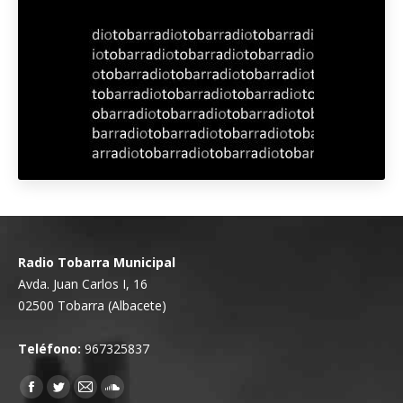
Radio Tobarra Municipal
Avda. Juan Carlos I, 16
02500 Tobarra (Albacete)
Teléfono:
967325837
Encuéntranos en:
Facebook
Twitter
Mail
SoundCloud