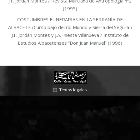
J.F. Jordán Montes / Revista Murciana de Antropología,nº2
(1995)
COSTUMBRES FUNERARIAS EN LA SERRANÍA DE
ALBACETE (Curso bajo del río Mundo y Sierra del Segura )
J.F. Jordán Montes y J.A. Iniesta Villanueva / Instituto de
Estudios Albacetenses “Don Juan Manuel” (1996)
Textos legales